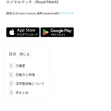
ロイヤルマッチ（Royal Match)
開発元:
Dream Games
無料
posted with
アプリーチ
目次
1
①概要
2
②魅力と特徴
3
③序盤攻略について
4
④まとめ