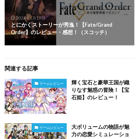
2023年1月19日
とにかくストーリーが秀逸！【Fate/Grand
Order】のレビュー・感想！（スコッチ）
関連する記事
輝く宝石と豪華王国が織
ゲームレビュー
りなす魅惑の冒険！【宝
石姫】のレビュー！
大ボリュームの物語が魅
ゲームレビュー
力の恋愛シミュレーショ