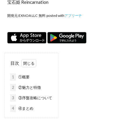
宝石姫 Reincarnation
開発元:
EXNOA LLC
無料
posted with
アプリーチ
目次
1
①概要
2
②魅力と特徴
3
③序盤攻略について
4
④まとめ