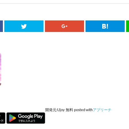
開発元:
Ujoy
無料
posted with
アプリーチ