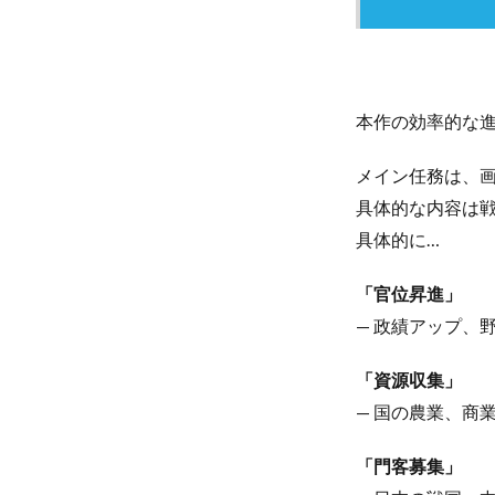
本作の効率的な
メイン任務は、
具体的な内容は
具体的に…
「官位昇進」
— 政績アップ、
「資源収集」
— 国の農業、商
「門客募集」