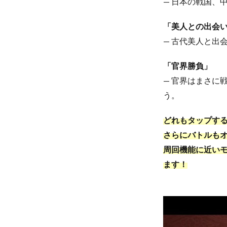
— 日本の戦国、
「美人との出会
— 古代美人と出
「官界勝負」
— 官界はまさに
う。
どれもタップす
さらにバトルも
周回機能に近い
ます！